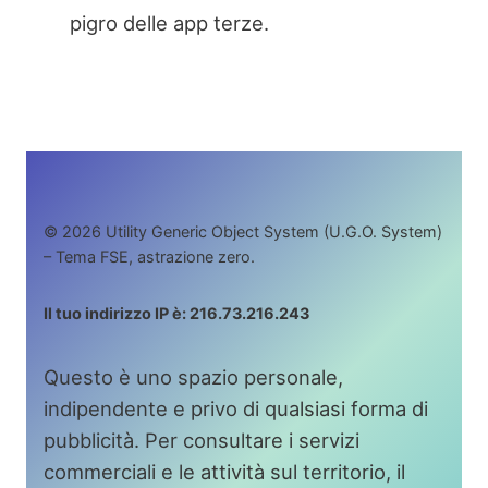
pigro delle app terze.
© 2026 Utility Generic Object System (U.G.O. System)
– Tema FSE, astrazione zero.
Il tuo indirizzo IP è: 216.73.216.243
Questo è uno spazio personale,
indipendente e privo di qualsiasi forma di
pubblicità. Per consultare i servizi
commerciali e le attività sul territorio, il