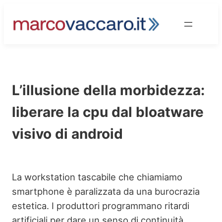
Vai
al
contenuto
L’illusione della morbidezza:
liberare la cpu dal bloatware
visivo di android
La workstation tascabile che chiamiamo
smartphone è paralizzata da una burocrazia
estetica. I produttori programmano ritardi
artificiali per dare un senso di continuità