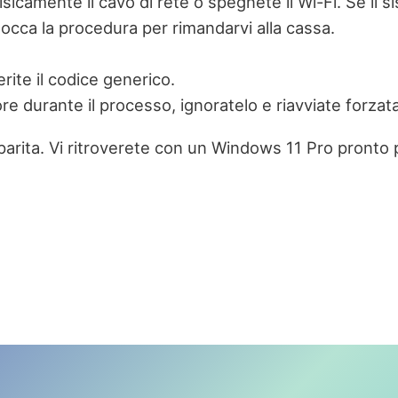
isicamente il cavo di rete o spegnete il Wi-Fi. Se il
locca la procedura per rimandarvi alla cassa.
rite il codice generico.
ore durante il processo, ignoratelo e riavviate forza
sparita. Vi ritroverete con un Windows 11 Pro pronto