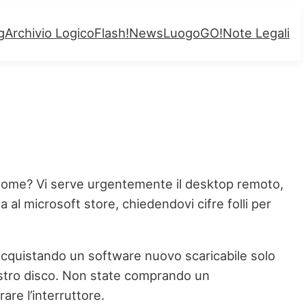
g
Archivio Logico
Flash!
News
LuogoGO!
Note Legali
1 home? Vi serve urgentemente il desktop remoto,
 al microsoft store, chiedendovi cifre folli per
 acquistando un software nuovo scaricabile solo
 vostro disco. Non state comprando un
re l’interruttore.