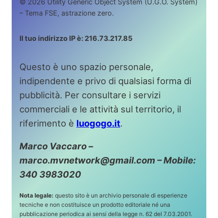
© 2026 Utility Generic Object System (U.G.O. System)
– Tema FSE, astrazione zero.
Il tuo indirizzo IP è: 216.73.217.85
Questo è uno spazio personale,
indipendente e privo di qualsiasi forma di
pubblicità. Per consultare i servizi
commerciali e le attività sul territorio, il
riferimento è
luogogo.it
.
Marco Vaccaro –
marco.mvnetwork@gmail.com – Mobile:
340 3983020
Nota legale:
questo sito è un archivio personale di esperienze
tecniche e non costituisce un prodotto editoriale né una
pubblicazione periodica ai sensi della legge n. 62 del 7.03.2001.