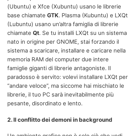
(Ubuntu) e Xfce (Xubuntu) usano le librerie
base chiamate
GTK
. Plasma (Kubuntu) e LXQt
(Lubuntu) usano un’altra famiglia di librerie
chiamate
Qt
. Se tu installi LXQt su un sistema
nato in origine per GNOME, stai forzando il
sistema a scaricare, installare e caricare nella
memoria RAM del computer due intere
famiglie giganti di librerie antagoniste. Il
paradosso è servito: volevi installare LXQt per
“andare veloce”, ma siccome hai mischiato le
librerie, il tuo PC sarà inevitabilmente più
pesante, disordinato e lento.
2. Il conflitto dei demoni in background
Un ambiente grafico non è solo ciò che vedi,