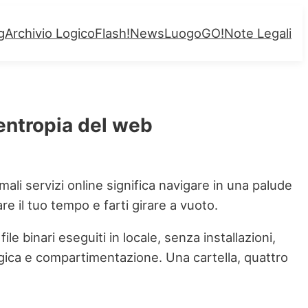
g
Archivio Logico
Flash!
News
LuogoGO!
Note Legali
’entropia del web
li servizi online significa navigare in una palude
re il tuo tempo e farti girare a vuoto.
le binari eseguiti in locale, senza installazioni,
logica e compartimentazione. Una cartella, quattro