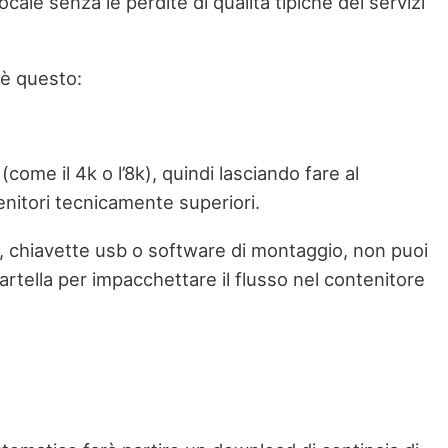
ocale senza le perdite di qualità tipiche dei servizi
 è questo:
come il 4k o l’8k), quindi lasciando fare al
itori tecnicamente superiori.
i, chiavette usb o software di montaggio, non puoi
cartella per impacchettare il flusso nel contenitore