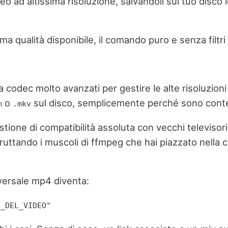
eo ad altissima risoluzione, salvandoli sul tuo disco l
a qualità disponibile, il comando puro e senza filtri
codec molto avanzati per gestire le alte risoluzioni (
o
sul disco, semplicemente perché sono conten
m
.mkv
tione di compatibilità assoluta con vecchi televisor
sfruttando i muscoli di ffmpeg che hai piazzato nella 
versale mp4 diventa:
L_DEL_VIDEO"