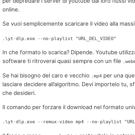
per depredare i server di youtube dai loro flussi vid
online.
Se vuoi semplicemente scaricare il video alla massim
.\yt-dlp.exe --no-playlist "URL_DEL_VIDEO"
In che formato lo scarica? Dipende. Youtube utilizza 
software ti ritroverai quasi sempre con un file
.web
Se hai bisogno del caro e vecchio
per una ques
.mp4
lasciare decidere all’algoritmo. Devi importelo tu, 
che desideri.
Il comando per forzare il download nel formato uni
.\yt-dlp.exe --remux-video mp4 --no-playlist "UR