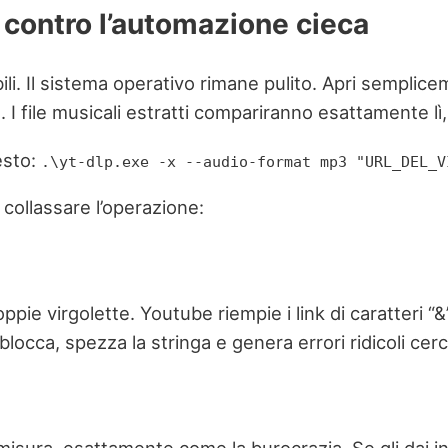
e contro l’automazione cieca
bili. Il sistema operativo rimane pulito. Apri semplic
. I file musicali estratti compariranno esattamente lì, 
esto:
.\yt-dlp.exe -x --audio-format mp3 "URL_DEL_V
 collassare l’operazione:
pie virgolette. Youtube riempie i link di caratteri “&
si blocca, spezza la stringa e genera errori ridicoli c