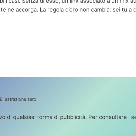
bi i casi. Senza di esso, un link associato a un mix a
e ne accorga. La regola d’oro non cambia: sei tu a de
, astrazione zero.
i qualsiasi forma di pubblicità. Per consultare i servi