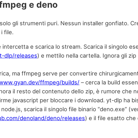
 ffmpeg e deno
 solo gli strumenti puri. Nessun installer gonfiato. C
 file.
e intercetta e scarica lo stream. Scarica il singolo ese
t-dlp/releases
) e mettilo nella cartella. Ignora gli zip
rica, ma ffmpeg serve per convertire chirurgicamente 
/www.gyan.dev/ffmpeg/builds/
– cerca la build essen
Ignora il resto del contenuto dello zip, è rumore che n
e javascript per bloccare i download. yt-dlp ha bis
 node.js, scarica il singolo file binario “deno.exe” (
hub.com/denoland/deno/releases
) e il file esatto ch