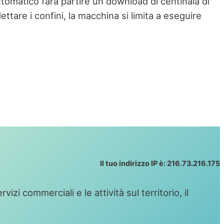
utomatico farà partire un download di centinaia di
ttare i confini, la macchina si limita a eseguire
Il tuo indirizzo IP è: 216.73.216.175
zi commerciali e le attività sul territorio, il