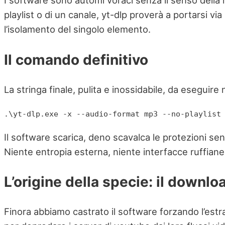
I software sono automi voraci senza il senso della 
playlist o di un canale, yt-dlp proverà a portarsi vi
l’isolamento del singolo elemento.
Il comando definitivo
La stringa finale, pulita e inossidabile, da eseguire
.\yt-dlp.exe -x --audio-format mp3 --no-playlist
Il software scarica, deno scavalca le protezioni se
Niente entropia esterna, niente interfacce ruffiane, s
L’origine della specie: il downlo
Finora abbiamo castrato il software forzando l’est