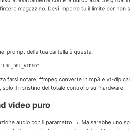
misura, esattamente come la burocrazia. Se gli dai i
a l’intero magazzino. Devi imporre tu il limite per non
 nel prompt della tua cartella è questa:
 "URL_DEL_VIDEO"
nza farsi notare, ffmpeg converte in mp3 e yt-dlp can
olo il ripristino del totale controllo sull’hardware.
ad video puro
razione audio con il parametro
. Ma sarebbe uno spr
-x