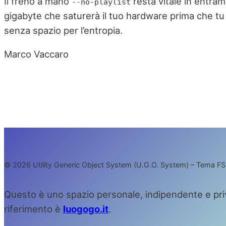
Il freno a mano
resta vitale in entram
--no-playlist
gigabyte che saturerà il tuo hardware prima che tu t
senza spazio per l’entropia.
Marco Vaccaro
© 2026 Utility Generic Object System (U.G.O. System) – Tema FSE
Questo è uno spazio personale, indipendente e privo d
riferimento è
luogogo.it
.