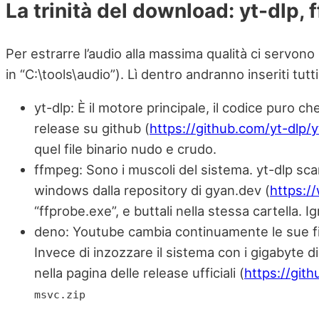
La trinità del download: yt-dlp,
Per estrarre l’audio alla massima qualità ci servono
in “C:\tools\audio”). Lì dentro andranno inseriti tutti i
yt-dlp: È il motore principale, il codice puro ch
release su github (
https://github.com/yt-dlp/y
quel file binario nudo e crudo.
ffmpeg: Sono i muscoli del sistema. yt-dlp sca
windows dalla repository di gyan.dev (
https:/
“ffprobe.exe”, e buttali nella stessa cartella. 
deno: Youtube cambia continuamente le sue firm
Invece di inzozzare il sistema con i gigabyte di
nella pagina delle release ufficiali (
https://git
msvc.zip