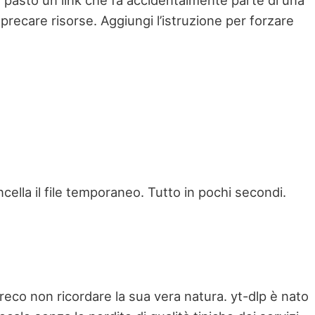
n pasto un link che fa accidentalmente parte di una
 sprecare risorse. Aggiungi l’istruzione per forzare
cella il file temporaneo. Tutto in pochi secondi.
eco non ricordare la sua vera natura. yt-dlp è nato