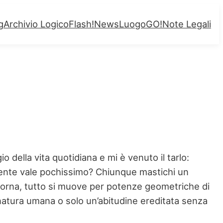
g
Archivio Logico
Flash!
News
LuogoGO!
Note Legali
 della vita quotidiana e mi è venuto il tarlo:
mente vale pochissimo? Chiunque mastichi un
to torna, tutto si muove per potenze geometriche di
natura umana o solo un’abitudine ereditata senza