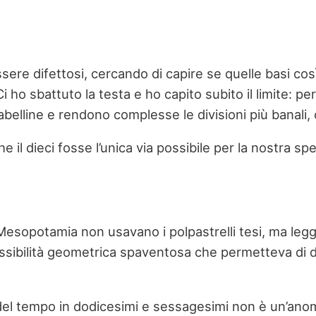
ssere difettosi, cercando di capire se quelle basi c
i ho sbattuto la testa e ho capito subito il limite: pe
belline e rendono complesse le divisioni più banali,
il dieci fosse l’unica via possibile per la nostra spe
n Mesopotamia non usavano i polpastrelli tesi, ma le
flessibilità geometrica spaventosa che permetteva di d
del tempo in dodicesimi e sessagesimi non è un’anomal