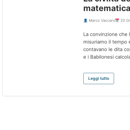
matematic
Marco Vaccaro
20 Gi
La convinzione che l
misuriamo il tempo e
contavano le dita c
e i Babilonesi calco
Leggi tutto